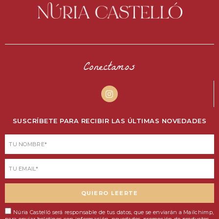
Conectamos
I
n
s
t
SUSCRÍBETE PARA RECIBIR LAS ÚLTIMAS NOVEDADES
a
g
r
Nombre
a
m
Email
QUIERO LEERTE
Núria Castelló será responsable de tus datos, que se enviarán a Mailchimp,