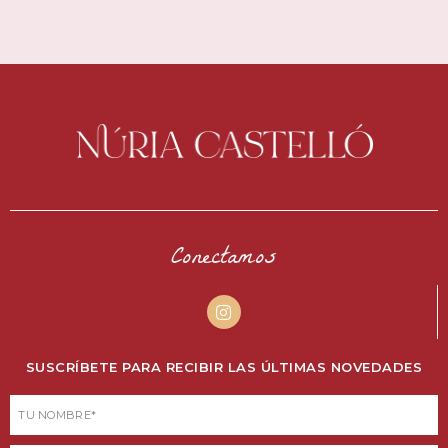
Conectamos
I
n
s
t
SUSCRÍBETE PARA RECIBIR LAS ÚLTIMAS NOVEDADES
a
g
r
Nombre
a
m