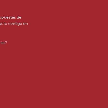
ropuestas de
acto contigo en
rías?